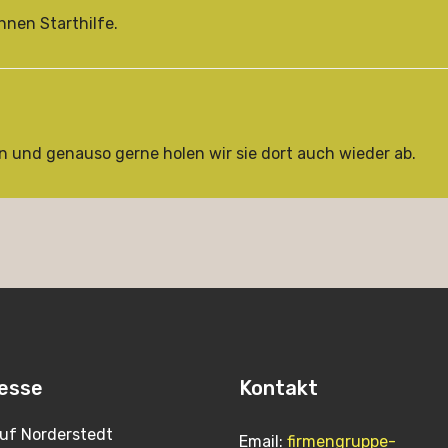
hnen Starthilfe.
n und genauso gerne holen wir sie dort auch wieder ab.
esse
Kontakt
ruf Norderstedt
Email:
firmengruppe-